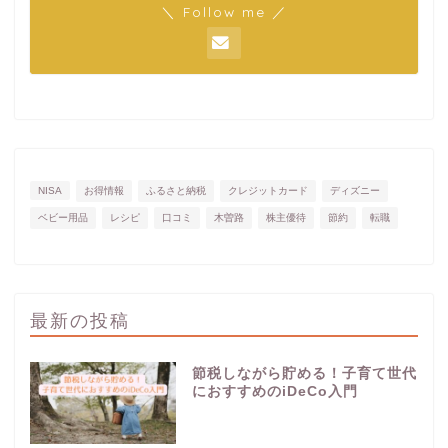
＼ Follow me ／
NISA
お得情報
ふるさと納税
クレジットカード
ディズニー
ベビー用品
レシピ
口コミ
木曽路
株主優待
節約
転職
最新の投稿
節税しながら貯める！子育て世代
におすすめのiDeCo入門