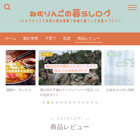
ホーム
家計管理
子育て
投資
商品レビュー
子育て
家計管理
周年！感謝の「サンキュ
雨の日の子連れディズニーシーで役立つも
お金をかけずに気軽に
..
の完全ガイド
― CATEGORY ―
商品レビュー