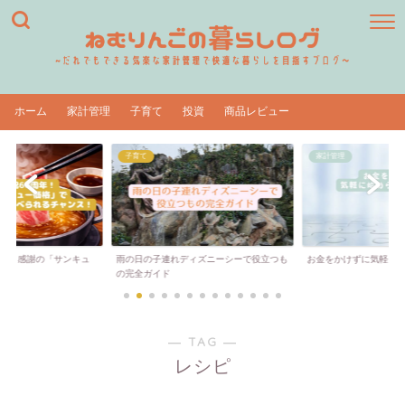
ホーム
家計管理
子育て
投資
商品レビュー
子育て
家計管理
周年！感謝の「サンキュ
雨の日の子連れディズニーシーで役立つも
お金をかけずに気軽に
..
の完全ガイド
― TAG ―
レシピ