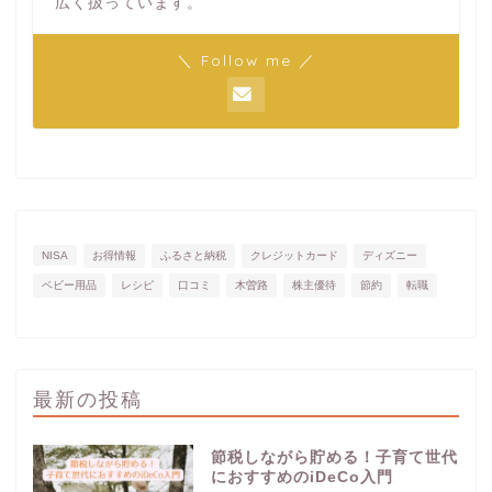
広く扱っています。
＼ Follow me ／
NISA
お得情報
ふるさと納税
クレジットカード
ディズニー
ベビー用品
レシピ
口コミ
木曽路
株主優待
節約
転職
最新の投稿
節税しながら貯める！子育て世代
におすすめのiDeCo入門