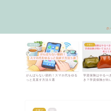
ホ
家計管理
子育て
始められる副
がんばらない節約！スマホ代をゆる
学資保険はやるべき
っと見直す方法５選
き？学資保険が向いて
子育て
PR