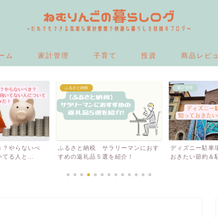
ーム
家計管理
子育て
投資
商品レビ
ふるさと納税
家計管理
？やらないべ
ふるさと納税 サラリーマンにおす
ディズニー駐車場
る人と...
すめの返礼品５選を紹介！
おきたい節約＆駐車