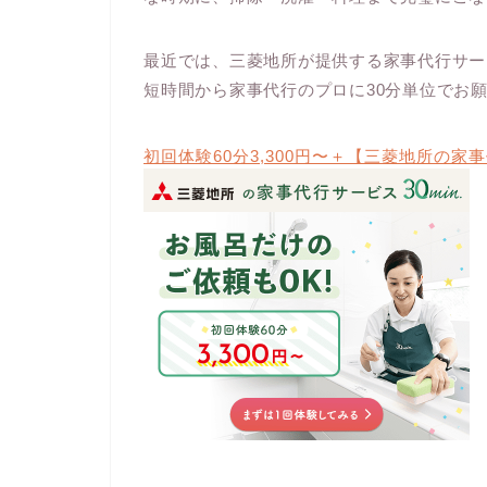
最近では、三菱地所が提供する家事代行サービ
短時間から家事代行のプロに30分単位でお
初回体験60分3,300円〜＋【三菱地所の家事代