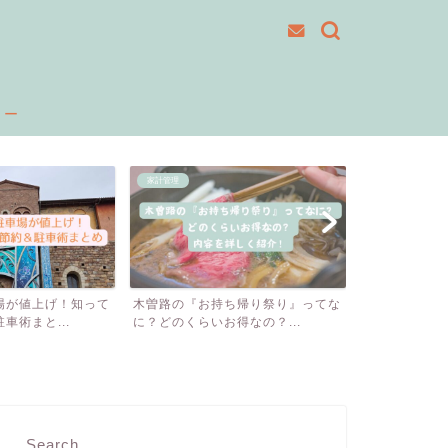
ュー
家計管理
子育て
が値上げ！知って
木曽路の『お持ち帰り祭り』ってな
待ってました！
術まと...
に？どのくらいお得なの？...
が誕生！？子育て
Search