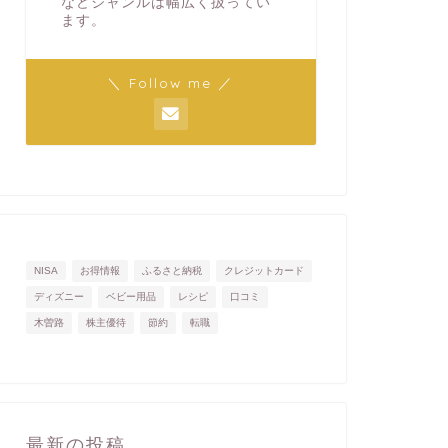
などジャンルは幅広く扱ってい
ます。
＼ Follow me ／
NISA
お得情報
ふるさと納税
クレジットカード
ディズニー
ベビー用品
レシピ
口コミ
木曽路
株主優待
節約
転職
最新の投稿